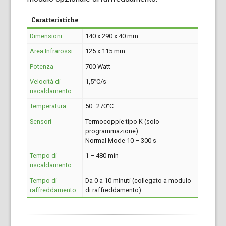
Caratteristiche
Dimensioni
140 x 290 x 40 mm
Area Infrarossi
125 x 115 mm
Potenza
700 Watt
Velocità di
1,5°C/s
riscaldamento
Temperatura
50–270°C
Sensori
Termocoppie tipo K (solo
programmazione)
Normal Mode 10 – 300 s
Tempo di
1 – 480 min
riscaldamento
Tempo di
Da 0 a 10 minuti (collegato a modulo
raffreddamento
di raffreddamento)