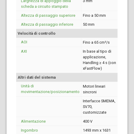
Larghezza di appoggio della
3 mm
scheda a circuito stampato
Altezza di passaggio superiore
Fino a 50 mm
Altezza di passaggio inferiore
50 mm
Velocità di controllo
AOI
Fino a 65 cm²/s
AXI
In base al tipo di
applicazione,
Handling ≥ 4 s (con
xFastFlow)
Altri dati del sistema
Unità di
Motori lineari
movimentazione/posizionamento
sincroni
Interfacce SMEMA,
SV70,
customizzate
Alimentazione
400 V
Ingombro
1493 mm x 1631