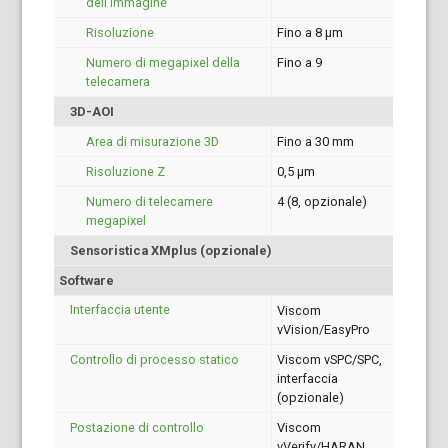
dell’immagine
Risoluzione
Fino a 8 µm
Numero di megapixel della
Fino a 9
telecamera
3D-AOI
Area di misurazione 3D
Fino a 30 mm
Risoluzione Z
0,5 µm
Numero di telecamere
4 (8, opzionale)
megapixel
Sensoristica XMplus (opzionale)
Software
Interfaccia utente
Viscom
vVision/EasyPro
Controllo di processo statico
Viscom vSPC/SPC,
interfaccia
(opzionale)
Postazione di controllo
Viscom
vVerify/HARAN