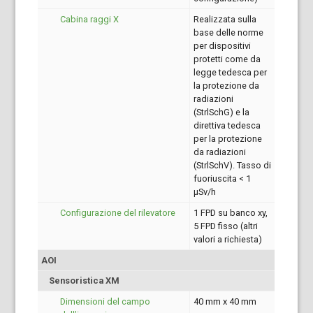
Cabina raggi X
Realizzata sulla
base delle norme
per dispositivi
protetti come da
legge tedesca per
la protezione da
radiazioni
(StrlSchG) e la
direttiva tedesca
per la protezione
da radiazioni
(StrlSchV). Tasso di
fuoriuscita < 1
µSv/h
Configurazione del rilevatore
1 FPD su banco xy,
5 FPD fisso (altri
valori a richiesta)
AOI
Sensoristica XM
Dimensioni del campo
40 mm x 40 mm