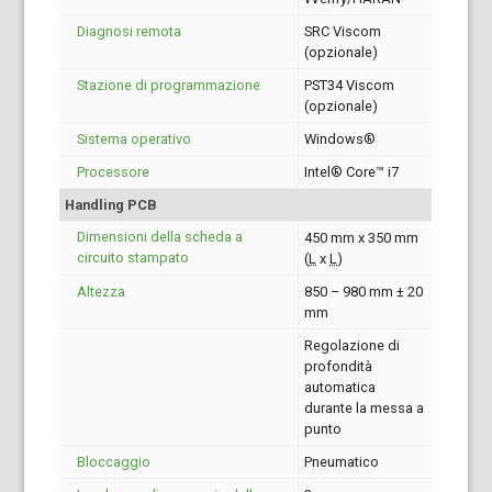
Diagnosi remota
SRC Viscom
(opzionale)
Stazione di programmazione
PST34 Viscom
(opzionale)
Sistema operativo
Windows®
Processore
Intel® Core™ i7
Handling PCB
Dimensioni della scheda a
450 mm x 350 mm
circuito stampato
(
L
x
L
)
Altezza
850 – 980 mm ± 20
mm
Regolazione di
profondità
automatica
durante la messa a
punto
Bloccaggio
Pneumatico