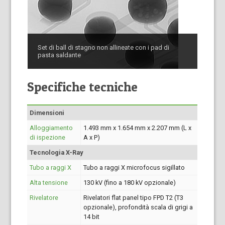
Set di ball di stagno non allineate con i pad di
pasta saldante
Specifiche tecniche
Dimensioni
Alloggiamento
1.493 mm x 1.654 mm x 2.207 mm (L x
di ispezione
A x P)
Tecnologia X-Ray
Tubo a raggi X
Tubo a raggi X microfocus sigillato
Alta tensione
130 kV (fino a 180 kV opzionale)
Rivelatore
Rivelatori flat panel tipo FPD T2 (T3
opzionale), profondità scala di grigi a
14 bit