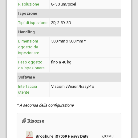
Risoluzione
8- 30 µm/pixel
Ispezione
Tipi di ispezione
2D, 2.5D, 3D
Handling
Dimensioni
500 mm x 500 mm *
oggetto da
ispezionare
Peso oggetto
fino a 40 kg
da ispezionare
Software
Interfaccia
Viscom vVision/EasyPro
utente
* A seconda della configurazione
Risorse
Brochure iX7059 Heavy Duty
2,03 MB