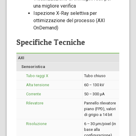
una migliore verifica
Ispezione X-Ray selettiva per
ottimizzazione del processo (AXI
OnDemand)
Specifiche Tecniche
AXI
Sensoristica
Tubo raggi X
Tubo chiuso
Alta tensione
60 – 130 kV
Corrente
50 – 300 μA
Rilevatore
Pannello rilevatore
piano (FPD), valori
di grigio a 14 bit
Risoluzione
6 – 30 µm/pixel (in
base alla
configurazione)