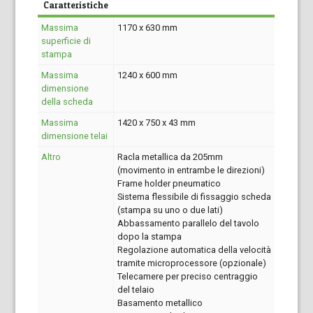
Caratteristiche
Massima
1170 x 630 mm
superficie di
stampa
Massima
1240 x 600 mm
dimensione
della scheda
Massima
1420 x 750 x 43 mm
dimensione telai
Altro
Racla metallica da 205mm
(movimento in entrambe le direzioni)
Frame holder pneumatico
Sistema flessibile di fissaggio scheda
(stampa su uno o due lati)
Abbassamento parallelo del tavolo
dopo la stampa
Regolazione automatica della velocità
tramite microprocessore (opzionale)
Telecamere per preciso centraggio
del telaio
Basamento metallico