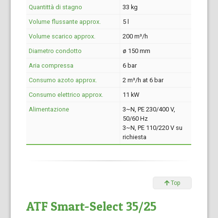
Quantittà di stagno
33 kg
Volume flussante approx.
5 l
Volume scarico approx.
200 m³/h
Diametro condotto
ø 150 mm
Aria compressa
6 bar
Consumo azoto approx.
2 m³/h at 6 bar
Consumo elettrico approx.
11 kW
Alimentazione
3~N, PE 230/400 V,
50/60 Hz
3~N, PE 110/220 V su
richiesta
Top
ATF Smart-Select 35/25