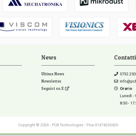
News
Contatti
Ultime News
0732.250
Newsletter
info@pcb
Seguici su X
Orario
Lunedì - 
8:30 - 17
Copyright © 2026 - PCB Technologies - P.Iva 01474230420