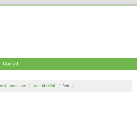
Contatti
ace Automatiche
placeALL620L
Dettagli