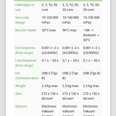
Cartridges to
3, 5, 10, 30
3, 5, 10, 30,
3, 5, 10, 30,
use
ccm
55 ccm
55 ccm
Viscosity
10-100.000
10-100.000
10-100 000
Range
mPas
mPas
mPas
Nozzle Heater
50°C max.
90°C max.
-10K ->
Ambient ->
50°C
Dot Dispense
0,001 s -2 s
0,001 s -2 s
0,001 s -2 s
(time range)
(±0,0005s)
(±0,0005s)
(±0,0005s)
Line Dispense
0.1 s – 30 s
0,1 s – 30 s
0,1 s – 30 s
(time range)
Ext.
USB 2 (Typ
USB 2 (Typ
USB (Typ B)
Communication
B)
B)
Weight
2,5 kg max.
2,5 kg max.
2,5 kg max.
Size
272 x 152 x
272 x 152 x
272 x 152 x
60 mm³
60 mm³
60 mm³
Options
Electronic
Electronic
Electronic
Vakuum
Vakuum
Vakuum