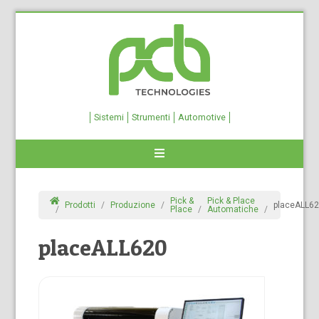
Sistemi
Strumenti
Automotive
Pick &
Pick & Place
Prodotti
Produzione
placeALL6
Place
Automatiche
placeALL620