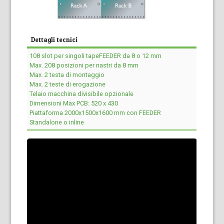
Dettagli tecnici
108 slot per singoli tapeFEEDER da 8 o 12 mm
Max. 208 posizioni per nastri da 8 mm
Max. 2 testa di montaggio
Max. 2 teste di erogazione
Telaio macchina divisibile opzionale
Dimensioni Max PCB: 520 x 430
Piattaforma 2000x1500x1600 mm con FEEDER
Standalone o inline