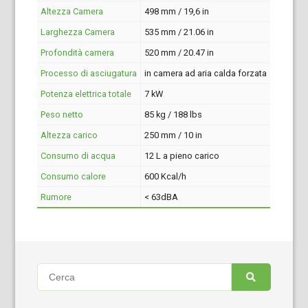
Altezza Camera
498 mm / 19,6 in
Larghezza Camera
535 mm / 21.06 in
Profondità camera
520 mm / 20.47 in
Processo di asciugatura
in camera ad aria calda forzata
Potenza elettrica totale
7 kW
Peso netto
85 kg / 188 lbs
Altezza carico
250 mm / 10 in
Consumo di acqua
12 L a pieno carico
Consumo calore
600 Kcal/h
Rumore
< 63dBA