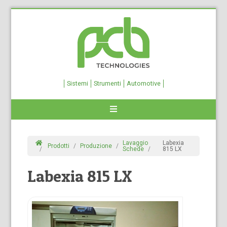
Sistemi
Strumenti
Automotive
Lavaggio
Labexia
Prodotti
Produzione
Schede
815 LX
Labexia 815 LX