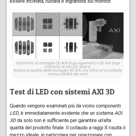
essere inclinata, ruotata e ingrandita sul monitor.
Confronto di immagini 2D AXI (riga superiore) e 3D AXI (riga
inferiore) di tre LED diversi.
Notare la qualità delle immagini 3D AXI che offre un’eccellente
riconoscibilità dei void.
Test di LED con sistemi AXI 3D
Quando vengono esaminati più da vicino componenti
LED
, è immediatamente evidente che un sistema
AOI
3D
da solo non è sufficiente per garantire un’alta
qualità del prodotto finale. Il collaudo a raggi X risulta il
mezzo ideale, in particolare per ispezionare con